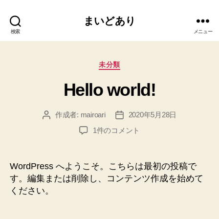
まいどあり
検索
メニュー
カ
未分類
テ
Hello world!
ゴ
リ
ー
作成者:
mairoari
2020年5月28日
投
投
稿
稿
Hello
1件のコメント
者
日
world!
へ
の
WordPress へようこそ。こちらは最初の投稿で
す。編集または削除し、コンテンツ作成を始めて
ください。